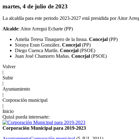
martes, 4 de julio de 2023
La alcaldía para este periodo 2023-2027 está presidida por Aitor Arre
Alcalde
: Aitor Arregui Echarte (PP)
Amelia Teresa Tinaquero de la Insua.
Concejal
(PP)
Soraya Esun González.
Concejal
(PP)
Diego Cuenca Martín.
Concejal
(PSOE)
Juan José Chamorro Mañas.
Concejal
(PSOE)
Volver
|
Subir
|
Ayuntamiento
|
Corporación municipal
|
Inicio
Quizá pueda interesarte:
Corporación Municipal para 2019-2023
Ayuntamiento
Corporación municipal
(
5-JUL-2011
)