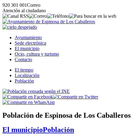
920 301 001
Correo
Atención al ciudadano
Ayuntamiento
Sede electrónica
El municipio
Ocio, cultura y turismo
Contacto
El tiempo
Localización
Población
Población de Espinosa de Los Caballeros
El municipio
Población